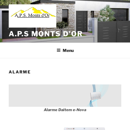
Aller
au
contenu
principal
A.P.S MONTS D'OR
Menu
ALARME
Alarme Daitem e-Nova